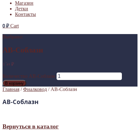
Магазин
Детки
Контакты
0
₽
Cart
Выбрано:
АВ-Соблазн
150
₽
Количество АВ-Соблазн
В корзину
Главная
/
Фиалковод
/ АВ-Соблазн
АВ-Соблазн
Вернуться в каталог