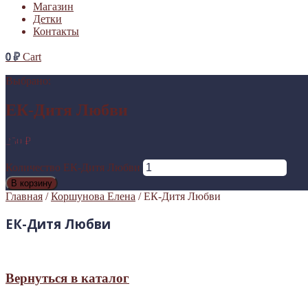
Магазин
Детки
Контакты
0
₽
Cart
Выбрано:
ЕК-Дитя Любви
250
₽
Количество ЕК-Дитя Любви
В корзину
Главная
/
Коршунова Елена
/ ЕК-Дитя Любви
ЕК-Дитя Любви
Вернуться в каталог