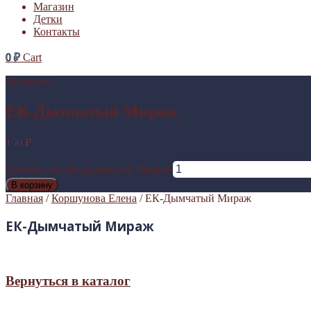
Магазин
Детки
Контакты
0
₽
Cart
Выбрано:
ЕК-Дымчатый Мираж
150
₽
Количество ЕК-Дымчатый Мираж
В корзину
Главная
/
Коршунова Елена
/ ЕК-Дымчатый Мираж
ЕК-Дымчатый Мираж
Вернуться в каталог