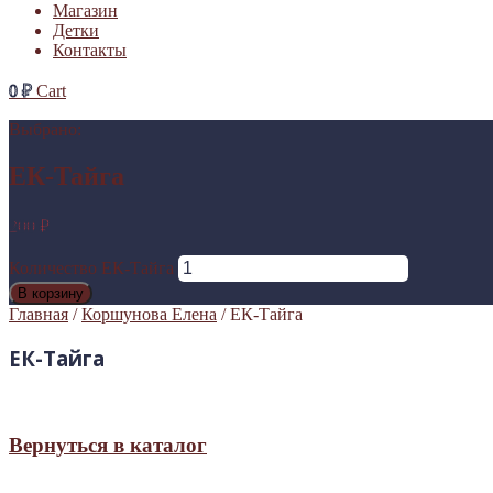
Магазин
Детки
Контакты
0
₽
Cart
Выбрано:
ЕК-Тайга
200
₽
Количество ЕК-Тайга
В корзину
Главная
/
Коршунова Елена
/ ЕК-Тайга
ЕК-Тайга
Вернуться в каталог