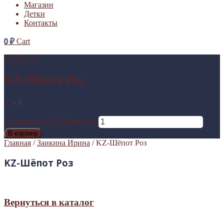
Магазин
Детки
Контакты
0
₽
Cart
Выбрано:
KZ-Шёпот Роз
250
₽
Количество KZ-Шёпот Роз
В корзину
Главная
/
Заикина Ирина
/ KZ-Шёпот Роз
KZ-Шёпот Роз
Вернуться в каталог