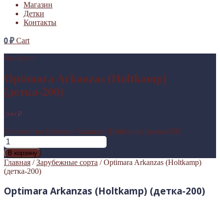
Магазин
Детки
Контакты
0
₽
Cart
Выбрано:
Optimara Arkаnzas (Holtkamp)
(детка-200)
200
₽
Количество Optimara Arkаnzas (Holtkamp) (детка-200)
В корзину
Главная
/
Зарубежные сорта
/ Optimara Arkаnzas (Holtkamp)
(детка-200)
Optimara Arkаnzas (Holtkamp) (детка-200)