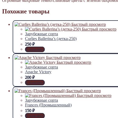
Огромные махровые тёмно-сливовые цветы с зелёной бахромой.
Похожие товары
Быстрый просмотр
Быстрый просмотр
Зарубежные сорта
Curlies Ballerina’s (детка-250)
250
₽
В корзину
Быстрый просмотр
Быстрый просмотр
Зарубежные сорта
Apache Victory
200
₽
В корзину
Быстрый просмотр
Быстрый просмотр
Зарубежные сорта
Frances (Промышленный)
150
₽
В корзину