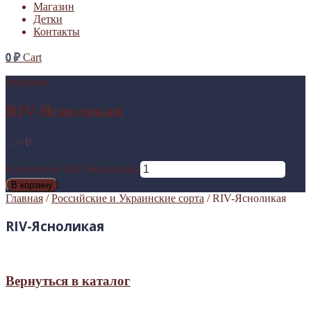
Магазин
Детки
Контакты
0
₽
Cart
Выбрано:
RIV-Ясноликая
250
₽
Количество RIV-Ясноликая
В корзину
Главная
/
Российские и Украинские сорта
/ RIV-Ясноликая
RIV-Ясноликая
Вернуться в каталог