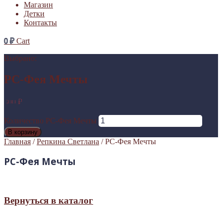
Магазин
Детки
Контакты
0
₽
Cart
Выбрано:
РС-Фея Мечты
300
₽
Количество РС-Фея Мечты
В корзину
Главная
/
Репкина Светлана
/ РС-Фея Мечты
РС-Фея Мечты
Вернуться в каталог