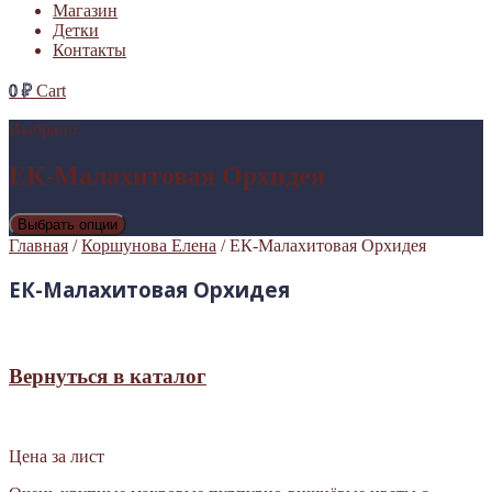
Магазин
Детки
Контакты
0
₽
Cart
Выбрано:
ЕК-Малахитовая Орхидея
Выбрать опции
Главная
/
Коршунова Елена
/ ЕК-Малахитовая Орхидея
ЕК-Малахитовая Орхидея
Вернуться в каталог
Цена за лист